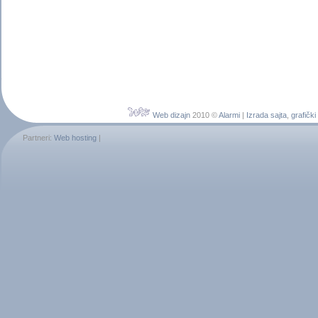
Web dizajn
2010 ©
Alarmi
|
Izrada sajta
,
grafički
Partneri:
Web hosting
|