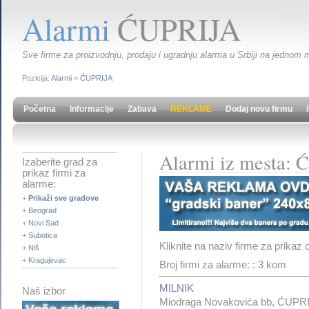
Alarmi
ĆUPRIJA
Sve firme za proizvodnju, prodaju i ugradnju alarma u Srbiji na jednom m
Pozicija:
Alarmi
>
ĆUPRIJA
Početna
Informacije
Zabava
REKLAME
Dodaj novu firmu
Alarmi iz mesta:
Izaberite grad za
prikaz firmi za
alarme:
+
Prikaži sve gradove
+
Beograd
+
Novi Sad
+
Subotica
Kliknite na naziv firme za prikaz 
+
Niš
+
Kragujevac
Broj firmi za alarme: : 3 kom
MILNIK
Naš izbor
Miodraga Novakovića bb, ĆUPR