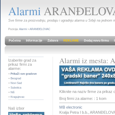
Alarmi
ARANĐELOV
Sve firme za proizvodnju, prodaju i ugradnju alarma u Srbiji na jednom m
Pozicija:
Alarmi
>
ARANĐELOVAC
Početna
Informacije
Zabava
REKLAME
Dodaj novu firmu
Alarmi iz mesta
Izaberite grad za
prikaz firmi za
alarme:
+
Prikaži sve gradove
+
Beograd
+
Novi Sad
+
Subotica
Kliknite na naziv firme za prikaz 
+
Niš
+
Kragujevac
Broj firmi za alarme: : 1 kom
MB electronic
Naš izbor
Kralja Petra I b.b., ARANĐELO