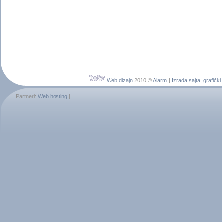
Web dizajn
2010 ©
Alarmi
|
Izrada sajta
,
grafički
Partneri:
Web hosting
|